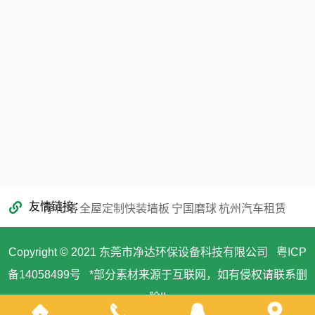
353866068@qq.com
友情链接
净化塔
全屋定制快装墙板
宁国磨球
杭州汽车租赁
Copyright © 2021 东莞市净达环保设备科技有限公司
粤ICP
备14058499号
*部分素材来源于互联网，如有侵权请联系删
除!!