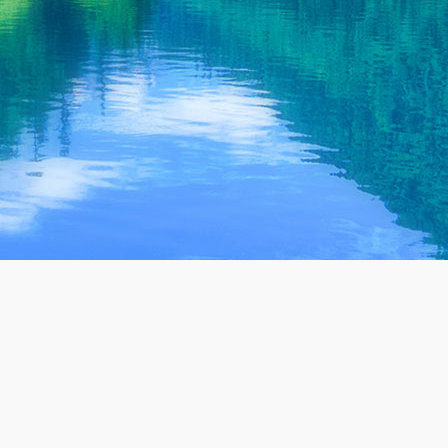
致设备结垢
能结晶的有
和腐蚀。如
机物浓缩废
果用在我们
液可采用滚
日常生活中
筒蒸发器，
会对人体造
形成固态废
成极大的伤
渣，焚烧处
害，影响人
理;淡化水可
们的身体健
返回生产系
康。尤其现
统替代软化
在工农业的
水加以利
废水一体化处理设备源头厂家
迅速发展，
用。
上千家案例 免费检测 定制方案 持续达标
自然环境和
水源污染也
日益严重，