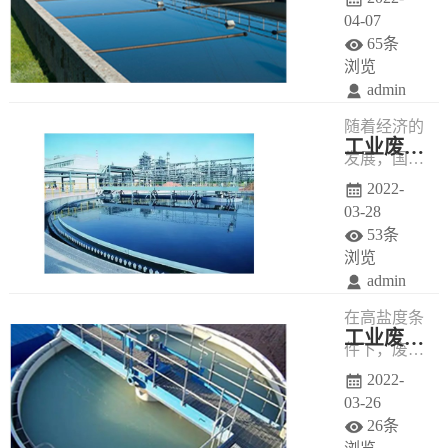
04-07
65条
浏览
admin
随着经济的
工业废水处理工艺-电解工艺
发展，国家
2022-
对废水处
03-28
理、污水处
53条
理极为重
浏览
admin
视，废水的
在高盐度条
处理好坏关
工业废水处理方法-MBR工艺
件下，废水
乎着环境生
2022-
具有较高的
态！
03-26
导电性，这
26条
一特点为电