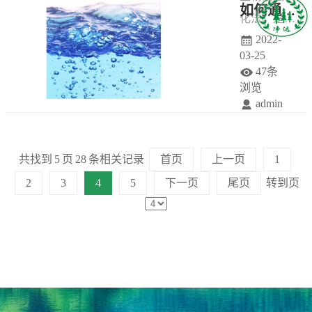
如何通过废水处理设备实现水质净化
化法，是主
—6效蒸发冷
气和生物处
2022-
要利用附着
凝的浓缩结
理后的水，
03-25
生长于某些
晶过程，分
由泵通过滤
47条
固体物表面
离为淡化水
膜过滤后抽
浏览
admin
的微生物(即
(淡化水可能
出。
众所周知。
生物膜)进行
含有微量低
天然水中含
有机污水处
沸点有机物)
共找到
5
页
28
条相关记录
首页
上一页
1
有悬浮物、
理的方法。
和浓缩晶浆
2
3
4
5
下一页
尾页
转到页
胶体物质、
废液;无机盐
有机物、无
和部分有机
机物等。含
物可结晶分
有这些杂质
离出来，焚
的水，用在
烧处理为无
生产上会导
机盐废渣;不