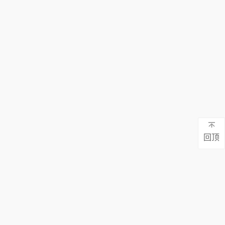
对水质的净
化处理成了
我们当前的
主要任务。
回顶
地址：广东省东莞市蕉利东区五路9号101
真：0769-81132565
电话：130-7137 0883 / 0769-8113 2565