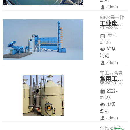
浏览
admin
化学法在高
MBR是一种
盐度有机废
工业废水处理方法-多效蒸发结晶技术
将高效膜分
水处理方面
2022-
离技术与传
提供了良好
03-26
统活性污泥
的发展空
30条
法相结合的
间。
浏览
admin
新型高效污
在工业含盐
水处理工
常用工业废水处理方法-生物接触氧化法
废水的处理
艺，它用具
2022-
过程中，工
有独特结构
03-25
业含盐废水
的MBR平片
32条
进入低温多
膜组件置于
浏览
admin
效浓缩结晶
曝气池中，
生物接触氧
装置，经过3
经过好氧曝