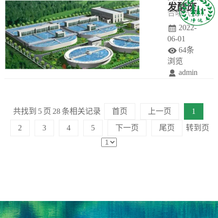
发酵废水超低排放技术
合曝气技术
池进行水质
水中的铝元
理设备的正
2022-
将机械运动
水量的调
素会对生物
常操作及处
06-01
和水力特性
节，再经提
体产生毒害
理效果是很
64条
相结合，充
升泵送入地
作用，且形
浏览
不利的，甚
admin
分利用流体
埋式一体化
成的污泥沉
至是有害
发酵废水超
构件空间，
装置进行生
降速度慢、
的。
低排放技术
优化叶轮结
化处理。
含水率高、
共找到
5
页
28
条相关记录
首页
上一页
1
集降解
构设计，利
不易脱水，
2
3
4
5
下一页
尾页
转到页
CODCr、脱
用叶轮旋转
给后续的污
色、脱氮功
时的离心
泥处理造成
能于一体，
力，将深层
了很大困
采用“高级催
的泥水混合
难。
化氧化+生物
体吸汲上提
强化处理+双
的同时，负