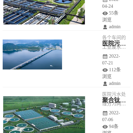
04-24
55条
浏览
admin
各个车间的
医院污水处理的两种等级
工业废水，
2022-
其排出的废
07-21
水水量和水
112条
质一般来说
浏览
admin
是不均衡
医院污水处
的，生产时
聚合钛铁净水剂混凝沉降工业废水处理技术
理分为两个
有废水，不
2022-
级别，一级
生产时就没
07-06
处理典型工
有废水，甚
94条
艺为沉淀和
至在一日之