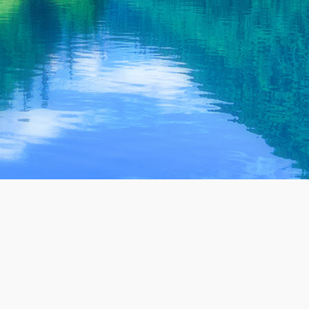
膜脱盐”成套
压区吸入大
技术，通过
量空气，注
催化氧化脱
入水、气、
色，同时提
固三相混合
高可生化性
管内，水、
气、固充分
混合、传质
后呈水雾状
周向喷射，
形成表层旋
废水一体化处理设备源头厂家
流，同时因
上千家案例 免费检测 定制方案 持续达标
为吸汲管的
连续不断地
上提，形成