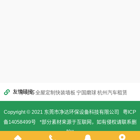
353866068@qq.com
友情链接
净化塔
全屋定制快装墙板
宁国磨球
杭州汽车租赁
Copyright © 2021 东莞市净达环保设备科技有限公司
粤ICP
备14058499号
*部分素材来源于互联网，如有侵权请联系删
除!!