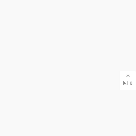
上下环流，
达到势能和
动能相互转
换的最佳效
果。
回顶
地址：广东省东莞市蕉利东区五路9号101
真：0769-81132565
电话：130-7137 0883 / 0769-8113 2565