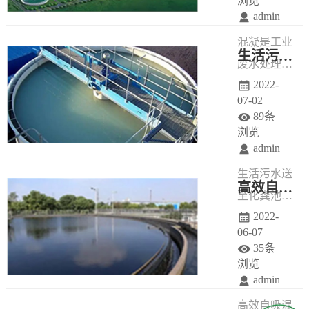
浏览
admin
消毒，在这
内或班产之
混凝是工业
一工作中会
间都可能有
生活污水处理零排放新工程
废水处理中
应用到化粪
很大的变
2022-
非常重要的
池、沉淀
化，特别是
07-02
物化处理方
池、调节池
精细化工行
89条
法，混凝剂
和混合接触
业的废水，
浏览
admin
是影响混凝
池等仪器设
如果清浊废
生活污水送
效果的最主
备。
水不分流，
高效自吸混合曝气技术
至化粪池，
要因素。铝
则工艺浓废
2022-
大颗粒的杂
盐混凝剂因
水与轻污染
06-07
物在化粪池
为处理效果
废水的水质
35条
中沉降下
优异而得以
水量变化很
浏览
admin
来，然后污
广泛应用，
大，这种变
高效自吸混
水进入调节
但其残留在
化对废水处