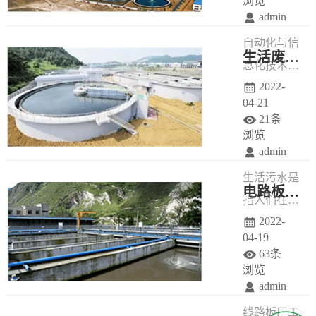
浏览
admin
及Fenton氧
自动化与信
化法，下面
生活废水处理 时不我待
息化技术作
小编就给大
2022-
为污水行业
家介绍这两
04-21
发展中的后
种废水处理
21条
助力量，保
工艺。
浏览
admin
障着节能减
生活污水是
排工作的有
电路板生产工业废水处理的方法
指人们在日
续进行。它
2022-
常生活活动
将解决生产
04-19
中所排出的
水、供水、
63条
废水，这种
排水处置及
浏览
admin
废水主要被
污水处理设
线路板厂工
生活废料和
备的过程控