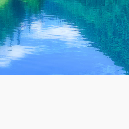
工业排出的
件，含有大
污染物的大
量细菌和病
部分。工业
原体。
废水所含的
污染物各不
相同，因工
厂生产种类
的不同而千
差万别，即
便是生产同
废水一体化处理设备源头厂家
一种产品的
上千家案例 免费检测 定制方案 持续达标
工厂，生产
过程不同，
其所含污染