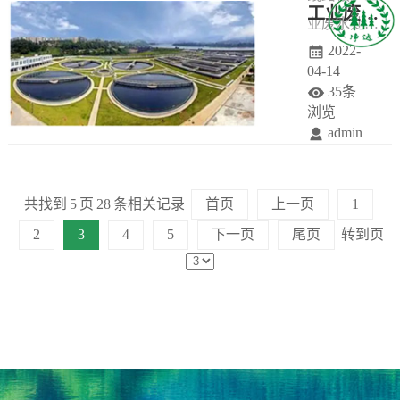
工业废水的检测项目
业废水处理
人的排泄物
制与管理智
2022-
方法中，电
所污染，污
能化，从而
04-14
解法处理高
染物的数
最大限度地
35条
浓度线路板
量、成分和
减少水资源
浏览
admin
废水可降低
浓度与人们
的浪费，基
工业废水，
重金属离子
的生活习
本实现水资
是工业生产
的含量，其
惯、用水量
源的优化配
共找到
5
页
28
条相关记录
首页
上一页
1
造成的污染
目的同化学
有关。生活
置，最大限
2
3
4
5
下一页
尾页
转到页
引起水体污
沉淀法一
污水一般并
度的让水资
染，产生的
样。
不含有有毒
源循环利用
有害元素是
物质，但
起来。
造成水体污
是，它具有
染最重要的
适于微生物
原因，它占
繁殖的条