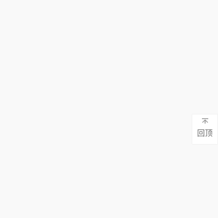
物的质和量
也不一样。
回顶
地址：广东省东莞市蕉利东区五路9号101
真：0769-81132565
电话：130-7137 0883 / 0769-8113 2565