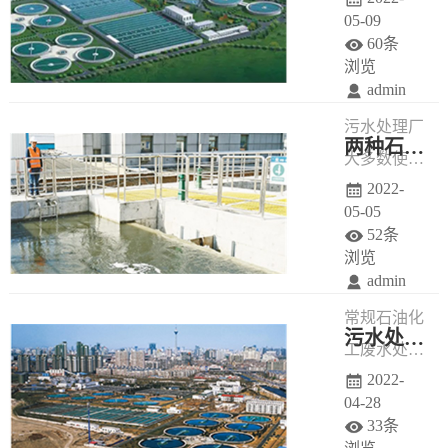
05-09
60条
浏览
admin
污水处理厂
两种石油废水处理工艺
大多数使用
2022-
金属制的护
05-05
栏，减少废
52条
水的污染成
浏览
admin
分，保证污
常规石油化
水处理设备
污水处理自动化设备提高打造高效水循环体系
工废水处理
的运行负
2022-
工艺有两
荷。
04-28
种，分别为
33条
膜分离发以