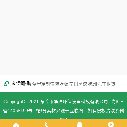
353866068@qq.com
友情链接
净化塔
全屋定制快装墙板
宁国磨球
杭州汽车租赁
Copyright © 2021 东莞市净达环保设备科技有限公司
粤ICP
备14058499号
*部分素材来源于互联网，如有侵权请联系删
除!!