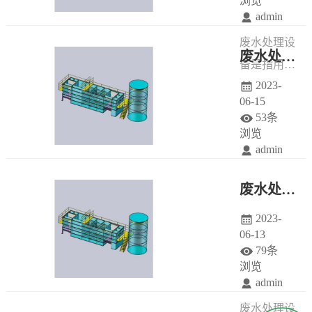
浏览
admin
和系统。根
备的种类繁
废水处理设
据不同的废
多
废水处理工程如何实现废水的净化和再利用
备是指用于
水来源、性
2023-
对各种来源
质、目标和
06-15
的废水进行
标准，可以
53条
净化和回收
选择不同的
浏览
admin
利用的机械
废水处理设
设备。它可
备和工艺。
废水处理设备的工艺和目标，你知道吗？
以有效地去
2023-
除废水中的
06-13
有机物、无
79条
机物、微生
浏览
admin
物、重金属
废水处理设
等污染物，