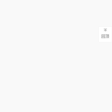
废水一体化处理设备源头厂家
上千家案例 免费检测 定制方案 持续达标
回顶