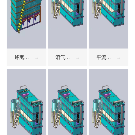
蜂窝斜管沉淀池
溶气式气浮机
平流式气浮机