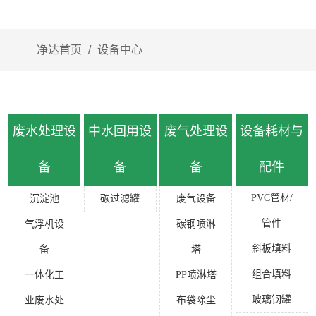
净达首页
/
设备中心
废水处理设
中水回用设
废气处理设
设备耗材与
备
备
备
配件
PVC管材/
沉淀池
碳过滤罐
废气设备
管件
气浮机设
碳钢喷淋
斜板填料
备
塔
组合填料
一体化工
PP喷淋塔
玻璃钢罐
业废水处
布袋除尘